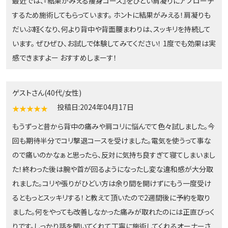
最近では、『結果がみえる痩身コース』をひどい肩凝りにアプローチ
するため施術してもらっています。 ホントに結果がみえる！肩凝りも
だいぶ軽くなり、何より背中や背面腰まわりは、スッキリを持続して
います。 ぜひぜひ、お試しで体験してみてください！ 1度でも効果は実
感できますよー おすすめしまーす！
ゲストさん(40代/女性)
投稿日:2024年04月17日
★★★★★
もうずっと昔から背中の痛みや肩コリに悩んでて色々試しました。今
回も期待半分でコリ撃退コースを受けました。電気を使うって事な
ので痛いのかなぁと思ったら、反対に気持ち良すぎて寝てしまいまし
た！終わった後は腕や首が回るようになったし変な違和感が大分取
れました。コリや張りがひどい方は余り間を開けずにもう一度受け
るともっとスッキリする！と教えて頂いたので2週間後に予約を取り
ました。何をやっても改善しなかった痛みが取れたのには正直びっく
りです。しっかり話を聞いてくれて丁寧に施術してくれるオーナーさ