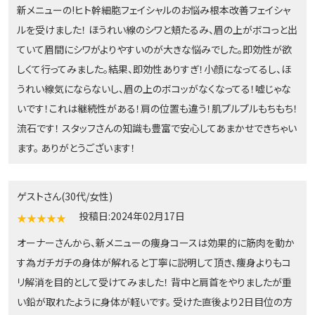
新メニューの!ヒト幹細胞フェイシャルのお悩み根本改善フェイシャ
ルを受けました！ ほうれい線のシワと頬たるみ、眉の上がボコっと出
ていて眉間にシワがよりやすいのが大きな悩みでした。即効性が欲
しくて行ってみました。結果、即効性ありすぎ！小顔になってるし、ほ
うれい線気にならないし、眉の上のボコッがなくなってる！嘘じゃな
いです！これは継続性がある！肩の位置も違う！肌プルプルもちもち！
流石です！ スタッフさんの知識も豊富で安心してあまかせできちゃい
ます。 ありがとうございます！
ゲストさん(30代/女性)
投稿日:2024年02月17日
★★★★★
オーナーさんから、新メニューの痩身コースは効果的に筋肉を動か
す為ガチガチの身体が解れると丁寧に説明して頂き、痩身よりもコ
リ解消を目的として受けてみました！ 背中と肩首をやりましたが重
い鉛が取れたように身体が軽いです。 受けた直後より2日目位の方