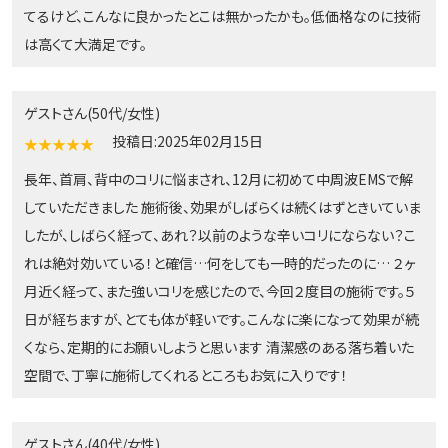
てるけど、こんなに良かったとこは無かったかも。低価格なのに技術
は高くて大満足です。
ゲストさん(50代/女性)
投稿日:2025年02月15日
★★★★★
長年、首肩、背中のコリに悩まされ、12月に初めて中周波EMSで解
していただきました 施術後、効果がしばらくは続くはずときいていま
したが、しばらく経って、あれ？以前のような辛いコリにならない？こ
れは絶対効いている！と確信…何をしても一時的だったのに… ２ヶ
月近く経って、また強いコリを感じたので、今回２度目の施術です。５
日が経ちますが、とても体が軽いです。こんなに楽になって効果が続
くなら、定期的にお願いしようと思います 清潔感のある落ち着いた
空間で、丁寧に施術してくれるところもお気に入りです！
ゲストさん(40代/女性)