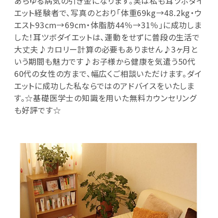
あらゆる病気の引き金になります。実は私も耳ツボダイ
エット経験者で、写真のとおり「体重69kg→48.2kg・ウ
エスト93cm→69cm・体脂肪44％→31％」に成功しま
した！耳ツボダイエットは、運動をせずに普段の生活で
大丈夫♪カロリー計算の必要もありません♪3ヶ月と
いう期間も魅力です♪お子様から健康を気遣う50代
60代の女性の方まで、幅広くご相談いただけます。ダイ
エットに成功した私ならではのアドバイスをいたしま
す。☆基礎医学士の知識を用いた無料カウンセリング
も好評です☆