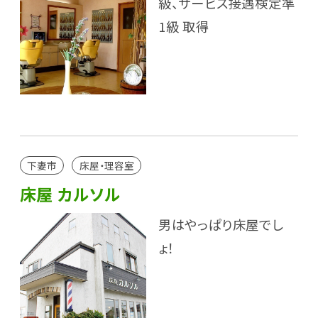
級、サービス接遇検定準
1級 取得
下妻市
床屋・理容室
床屋 カルソル
男はやっぱり床屋でし
ょ！