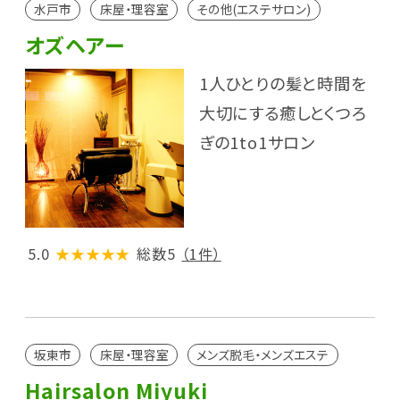
水戸市
床屋・理容室
その他(エステサロン)
オズヘアー
1人ひとりの髪と時間を
大切にする癒しとくつろ
ぎの1to1サロン
5.0
★★★★★
総数5
（1件）
坂東市
床屋・理容室
メンズ脱毛・メンズエステ
Hairsalon Miyuki