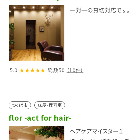
一対一の貸切対応です。
5.0
★★★★★
総数50
（10件）
つくば市
床屋・理容室
flor -act for hair-
ヘアケアマイスター１