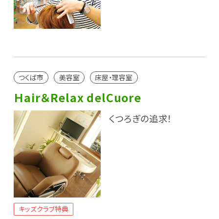
つくば市
美容室
床屋・理容室
Ｈair＆Relax delCuore
くつろぎの追求！
キッズクラブ特典