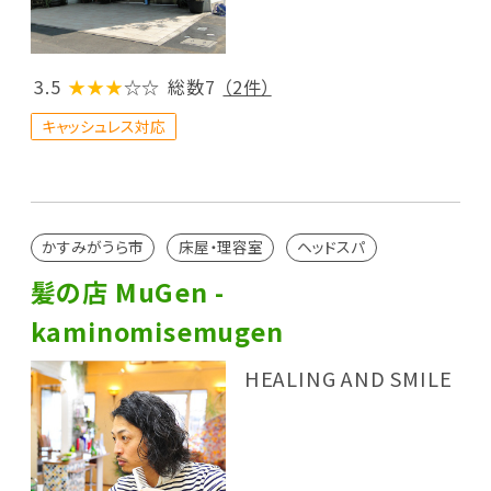
3.5
★★★
☆☆
総数7
（2件）
キャッシュレス対応
かすみがうら市
床屋・理容室
ヘッドスパ
髪の店 MuGen -
kaminomisemugen
HEALING AND SMILE