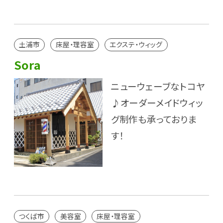
土浦市
床屋・理容室
エクステ・ウィッグ
Sora
ニューウェーブなトコヤ
♪オーダーメイドウィッ
グ制作も承っておりま
す！
つくば市
美容室
床屋・理容室