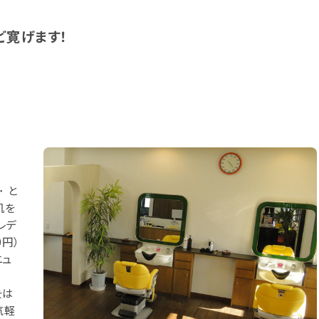
ど寛げます！
 と
肌を
レデ
0円）
ニュ
をは
気軽