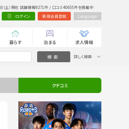
日（土）現在 店舗情報9271件 / 口コミ40655件を掲載中
ログイン
新規会員登録
Language
暮らす
泊まる
求人情報
詳しく検索
クチコミ