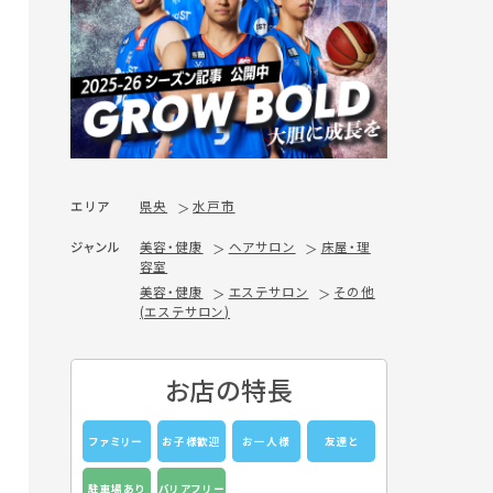
エリア
県央
水戸市
ジャンル
美容・健康
ヘアサロン
床屋・理
容室
美容・健康
エステサロン
その他
(エステサロン)
お店の特長
ファミリー
お子様歓迎
お一人様
友達と
駐車場あり
バリアフリー