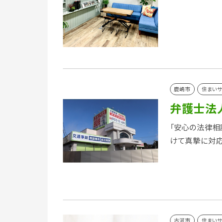
鹿嶋市
住まいサ
弁護士法
「安心の法律相
けて真摯に対
古河市
住まいサ