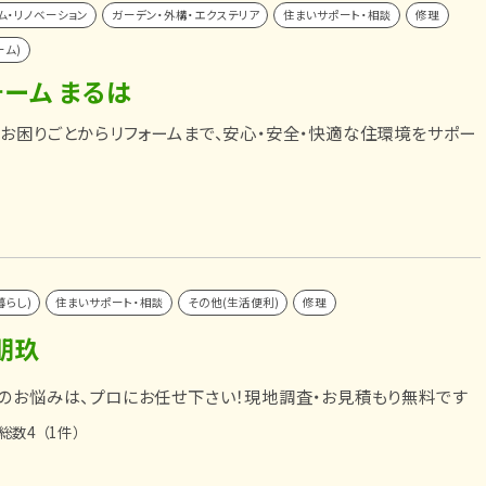
ム・リノベーション
ガーデン・外構・エクステリア
住まいサポート・相談
修理
ーム)
ーム まるは
お困りごとからリフォームまで、安心・安全・快適な住環境をサポー
暮らし)
住まいサポート・相談
その他(生活便利)
修理
朋玖
のお悩みは、プロにお任せ下さい！現地調査・お見積もり無料です
総数4
（1件）