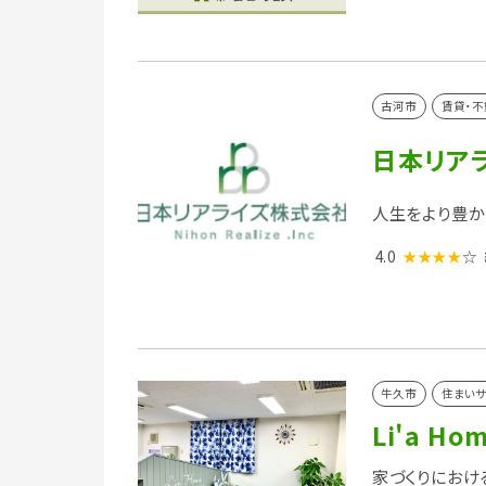
古河市
賃貸・不
日本リア
人生をより豊か
4.0
★★★★
☆
牛久市
住まいサ
Li'a H
家づくりにおけ