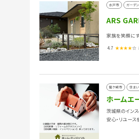
水戸市
ガーデン
ARS GA
家族を笑顔にす
4.7
★★★★
☆
龍ケ崎市
住まい
ホームエ
茨城県のインス
安心・リユース