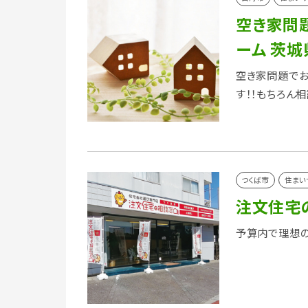
空き家問
ーム 茨
空き家問題でお
す！！もちろん相
つくば市
住まい
注文住宅
予算内で理想の