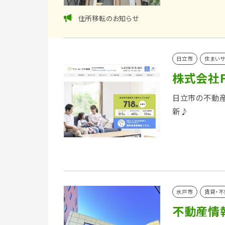
住所移転のお知らせ
日立市
住まいサ
株式会社F
日立市の不動産
新♪
水戸市
賃貸・不
不動産情