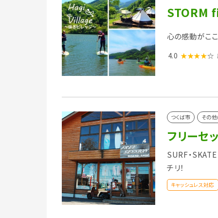
STORM 
心の感動がここ
4.0
★★★★
☆
つくば市
その他
フリーセ
SURF・SKA
チリ！
キャッシュレス対応