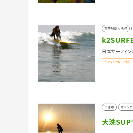
東茨城郡大洗町
k2SURF
日本サーフィン
キャッシュレス対応
土浦市
マリンス
大洗SUP