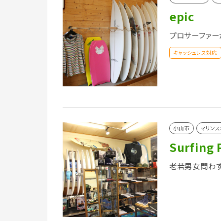
epic
プロサーファー
キャッシュレス対応
小山市
マリンス
Surfing 
老若男女問わず