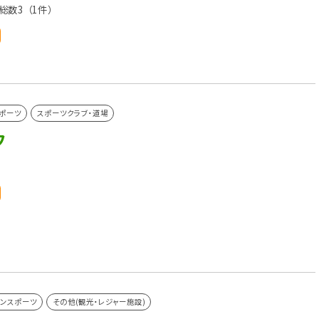
総数3
（1件）
ポーツ
スポーツクラブ・道場
フ
リンスポーツ
その他(観光・レジャー施設)