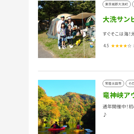
東茨城郡大洗町
大洗サン
すぐそこは海！
4.5
★★★★
☆
常陸太田市
その
竜神峡ア
通年開催中！初
♪