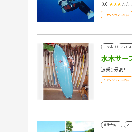
3.0
★★★
☆☆
キャッシュレス対応
日立市
マリンス
水木サー
波乗り最高！
キャッシュレス対応
常陸大宮市
マ