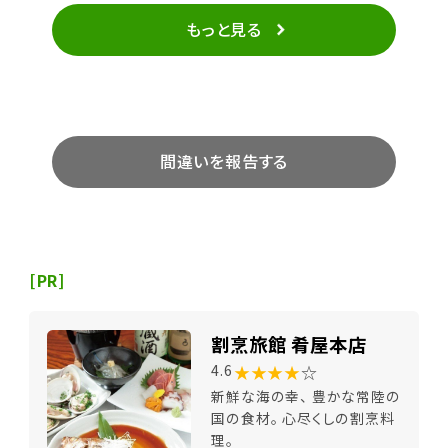
もっと見る
間違いを報告する
[PR]
割烹旅館 肴屋本店
★★★★
☆
4.6
新鮮な海の幸、 豊かな常陸の
国の食材。 心尽くしの割烹料
理。