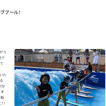
ーブプール！
がう
設で
がで
ん
ていた
る
0分
ズオ
を動
！！