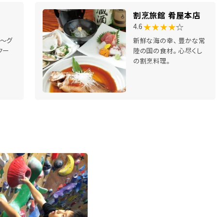
割烹旅館 肴屋本店
★★★★
☆
4.6
～グ
新鮮な海の幸、 豊かな常
クー
陸の国の食材。 心尽くし
の割烹料理。