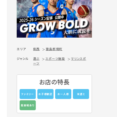
エリア
県西
猿島郡境町
ジャンル
遊ぶ
スポーツ施設
マリンスポ
ーツ
お店の特長
ファミリー
お子様歓迎
お一人様
友達と
駐車場あり