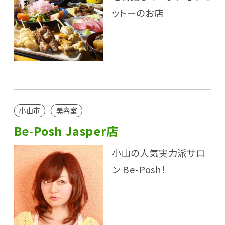
ットーのお店
小山市
美容室
Be-Posh Jasper店
小山の人気実力派サロ
ン Be-Posh！