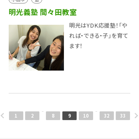
明光義塾 間々田教室
明光はYDK応援塾！「や
れば・できる・子」を育て
ます！
1
2
8
9
10
32
33