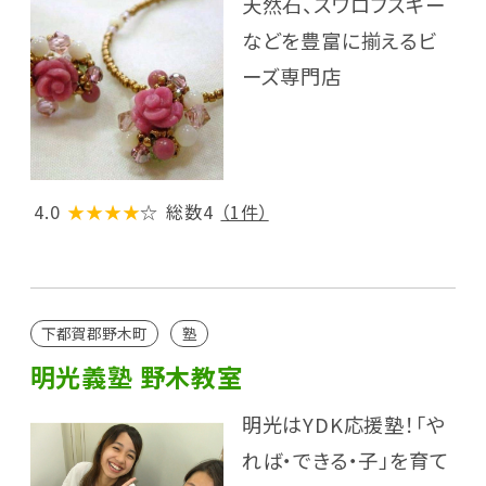
天然石、スワロフスキー
などを豊富に揃えるビ
ーズ専門店
4.0
★★★★
☆
総数4
（1件）
下都賀郡野木町
塾
明光義塾 野木教室
明光はYDK応援塾！「や
れば・できる・子」を育て