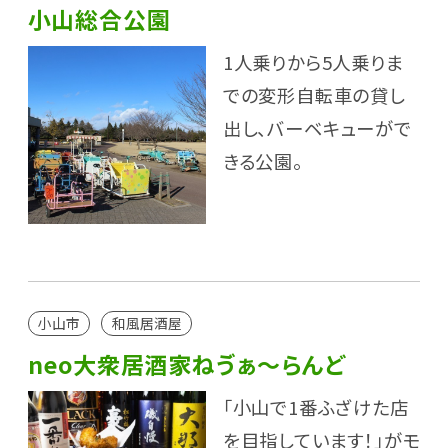
小山総合公園
1人乗りから5人乗りま
での変形自転車の貸し
出し、バーベキューがで
きる公園。
小山市
和風居酒屋
neo大衆居酒家ねゔぁ～らんど
「小山で1番ふざけた店
を目指しています！」がモ