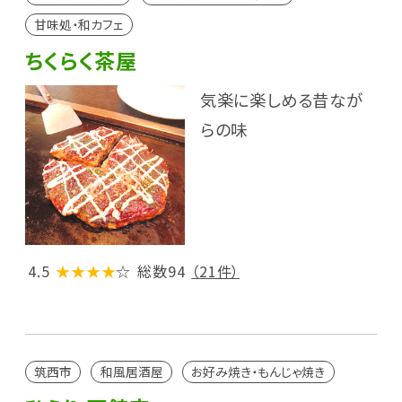
甘味処・和カフェ
ちくらく茶屋
気楽に楽しめる昔なが
らの味
4.5
★★★★
☆
総数94
（21件）
筑西市
和風居酒屋
お好み焼き・もんじゃ焼き