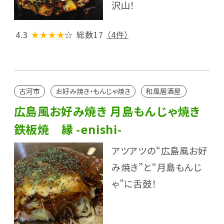
沢山！
4.3
★★★★
☆
総数17
（4件）
古河市
お好み焼き・もんじゃ焼き
和風居酒屋
広島風お好み焼き 月島もんじゃ焼き
鉄板焼 縁 -enishi-
アツアツの“広島風お好
み焼き”と“月島もんじ
ゃ”に舌鼓！