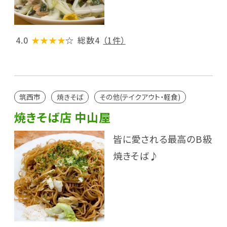
4.0
★★★★
☆
総数4
（1件）
筑西市
焼きそば
その他(テイクアウト・軽食)
焼きそば店 中山屋
皆に愛される最高のB級
焼きそば♪