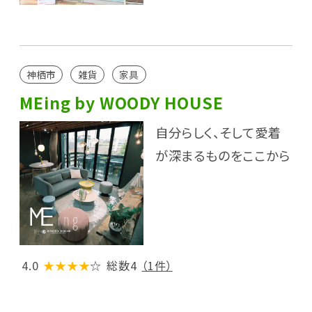
神栖市
雑貨
家具
MEing by WOODY HOUSE
自分らしく、そして愛着
が深まるものをここから
4.0
★★★★
☆
総数4
（1件）