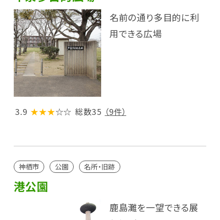
名前の通り多目的に利
用できる広場
3.9
★★★
☆☆
総数35
（9件）
神栖市
公園
名所・旧跡
港公園
鹿島灘を一望できる展