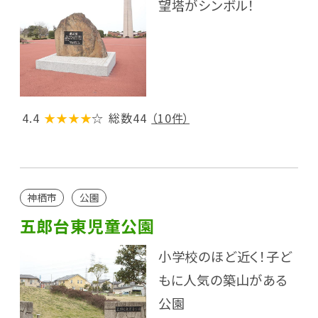
望塔がシンボル！
4.4
★★★★
☆
総数44
（10件）
神栖市
公園
五郎台東児童公園
小学校のほど近く！子ど
もに人気の築山がある
公園