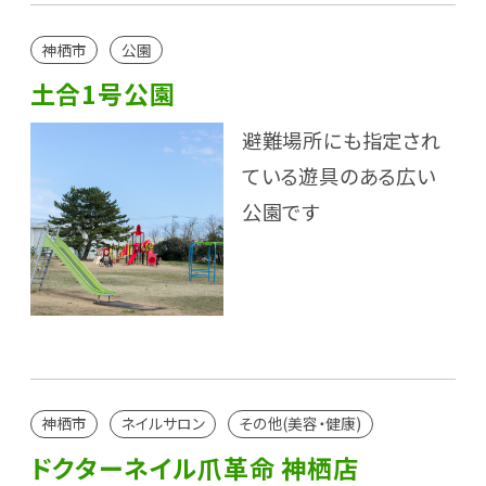
神栖市
公園
土合1号公園
避難場所にも指定され
ている遊具のある広い
公園です
神栖市
ネイルサロン
その他(美容・健康)
ドクターネイル爪革命 神栖店