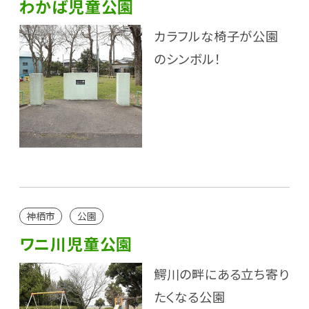
わかば児童公園
カラフルな椅子が公園
のシンボル！
神栖市
公園
ワニ川児童公園
鰐川の畔にある立ち寄り
たくなる公園