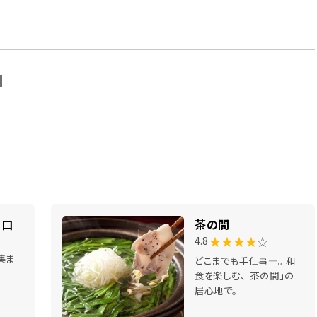
N
南口
茶の間
★★★★
☆
4.8
集ま
どこまでも手仕事―。 和
食を楽しむ、「茶の間」の
居心地で。