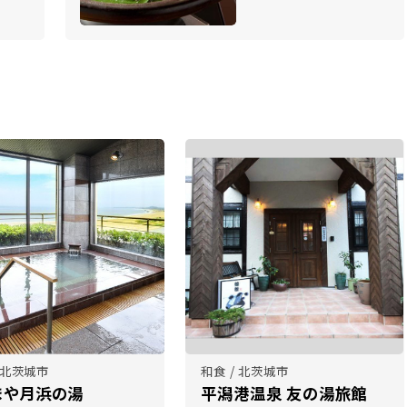
/ 北茨城市
和食 / 北茨城市
まや月浜の湯
平潟港温泉 友の湯旅館