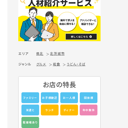
エリア
県北
北茨城市
ジャンル
グルメ
和食
うどん・そば
お店の特長
ファミリー
お子様歓迎
お一人様
団体様
友達と
ランチ
ディナー
年中無休
駐車場あり