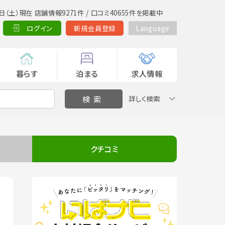
日（土）現在 店舗情報9271件 / 口コミ40655件を掲載中
ログイン
新規会員登録
Language
暮らす
泊まる
求人情報
詳しく検索
クチコミ