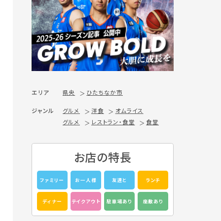
エリア
県央
ひたちなか市
ジャンル
グルメ
洋食
オムライス
グルメ
レストラン・食堂
食堂
お店の特長
ファミリー
お一人様
友達と
ランチ
ディナー
テイクアウト
駐車場あり
座敷あり