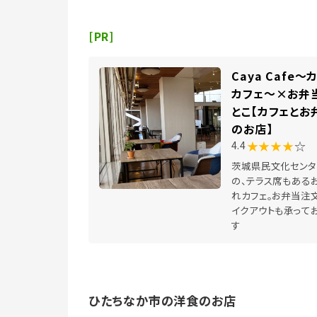
[PR]
Caya Cafe～
カフェ～×お弁
とこ【カフェとお
のお店】
★★★★
☆
4.4
茨城県民文化センタ
の、テラス席もある
れカフェ。お弁当注文
イクアウトも承って
す
ひたちなか市の洋食のお店