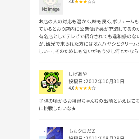
3.0
★★★
☆☆
お店の人の対応も温かく、味も良く、ボリューム
ているとおり店内に公衆便所臭が充満してるのが
有名店としてテレビで紹介されても違和感のな
が、観光で来られた方にはオムハヤシとクリーム
しい…。そのためにも匂いがもう少し何とかなら
しげあや
投稿日：2012年10月31日
4.0
★★★★
☆
子供の頃からお祖母ちゃんちの出前といえばこちら
に挑戦したいな★
ももクロだZ
投稿日：2011年08月29日