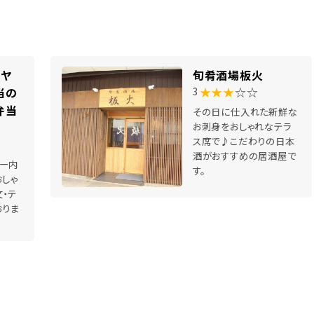
カヤ
旬肴酒場板火
★★★
☆☆
当の
3
弁当
その日に仕入れた新鮮な
お刺身をおしゃれなテラ
ス席で♪こだわりの日本
酒がおすすめの居酒屋で
ー内
す。
おしゃ
・テ
おりま