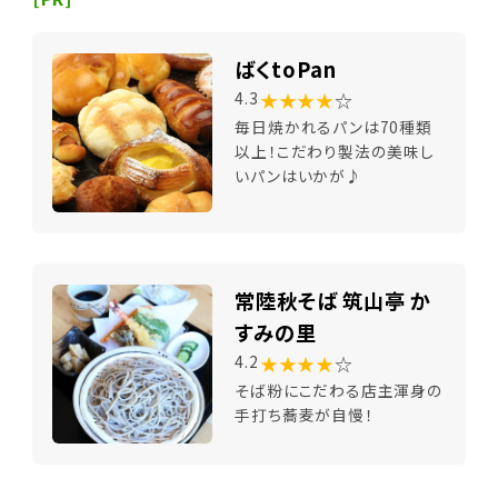
ばくtoPan
★★★★
☆
4.3
毎日焼かれるパンは70種類
以上！こだわり製法の美味し
いパンはいかが♪
常陸秋そば 筑山亭 か
すみの里
★★★★
☆
4.2
そば粉にこだわる店主渾身の
手打ち蕎麦が自慢！