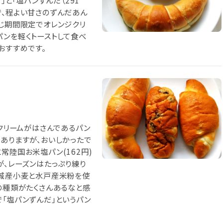
」と「塩パンずんだ（291
で、程よい甘さのずんだあん
同じ期間限定でオレンジクリ
パンを軽くトーストして食べ
おすすめです。
ンクリームがはさんであるパン
がありますが、おいしかったで
)と常陸国お米塩パン(162円)
が、レーズンはたっぷり練り
茨城産小麦と水戸産米粉を使
の種類がたくさんあるなと感
「塩パンずんだ」というパン