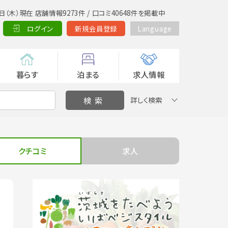
日（木）現在 店舗情報9273件 / 口コミ40648件を掲載中
ログイン
新規会員登録
Language
暮らす
泊まる
求人情報
詳しく検索
クチコミ
求人