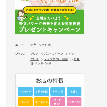
エリア
県央
水戸市
ジャンル
グルメ
パン・スイーツ
パン
グルメ
テイクアウト・軽食
お弁
当・サンドイッチ
お店の特長
ファミリー
お子様歓迎
お一人様
友達と
カード
ランチ
モーニング
テイクアウト
支払い