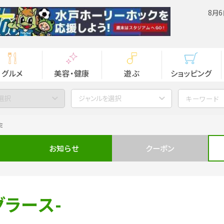
8月6
グルメ
美容・健康
遊ぶ
ショッピング
選択
ジャンルを選択
ミ
お知らせ
クーポン
グラース-