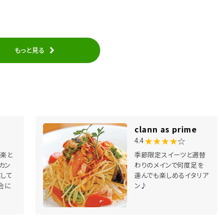
もっと見る
clann as prime
★★★★
☆
4.4
音楽と
季節限定スイーツと週替
カン
わりのメインで何度足を
業して
運んでも楽しめるイタリア
会に
ン♪