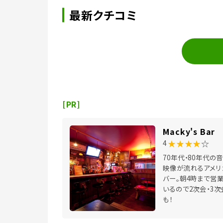
最新クチコミ
[PR]
Macky's Bar
★★★★
☆
4
70年代・80年代の
映像が流れるアメリ
バー。朝4時まで営
いるので2次会・3次
も！