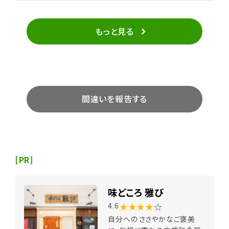
ら最高に嬉しい、という気持ちが伝わってきます。 品揃
えはちょっと若い人向けの感じかな。昔から通っている
大好きな店です。 （最近あまり行けてないですが･･･）
もっと見る
間違いを報告する
[PR]
味どころ 雅び
★★★★
☆
4.6
自分へのささやかなご褒美