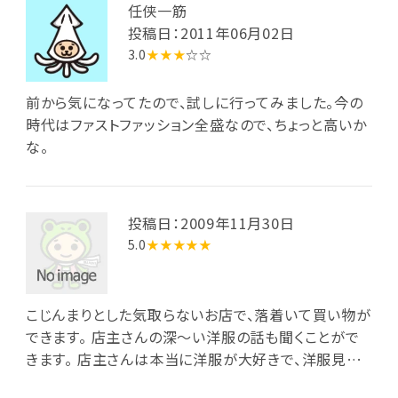
落です。アウターがオススメです。 全体的に生地の質が
任侠一筋
良い服が多く長く着ることができるものが多いです。 ま
投稿日：2011年06月02日
た値引き商品も良くあり、3割から4割引きくらいで買え
3.0
★★★
☆☆
たりするので最高です。 そして店主さんもニコニコして
いて雰囲気が良い店なんで安心して行けるお店です。
前から気になってたので、試しに行ってみました。今の
また目の前の通りに駐車スペースもありいい感じです。
時代はファストファッション全盛なので、ちょっと高いか
な。
投稿日：2009年11月30日
5.0
★★★★★
こじんまりとした気取らないお店で、落着いて買い物が
できます。 店主さんの深～い洋服の話も聞くことがで
きます。 店主さんは本当に洋服が大好きで、洋服見て
もらえるだけで嬉しくて、買ってもらえたりなんかした