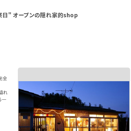
日" オープンの隠れ家的shop
完全
溢れ
る一