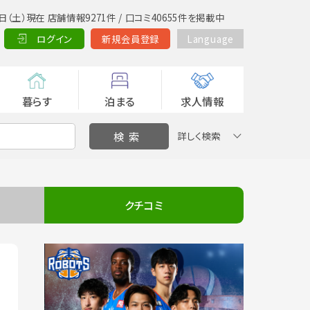
日（土）現在 店舗情報9271件 / 口コミ40655件を掲載中
ログイン
新規会員登録
Language
暮らす
泊まる
求人情報
詳しく検索
クチコミ