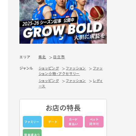
エリア
県北
日立市
ジャンル
ショッピング
ファッション
ファッ
ション小物・アクセサリー
ショッピング
ファッション
レディ
ース
お店の特長
カード
ペット
ファミリー
デート
支払い
同伴可
駐車場あり