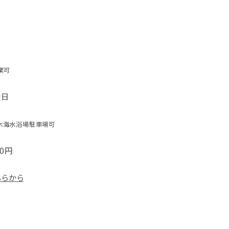
業可
曜日
木海水浴場駐車場可
00円
ちらから