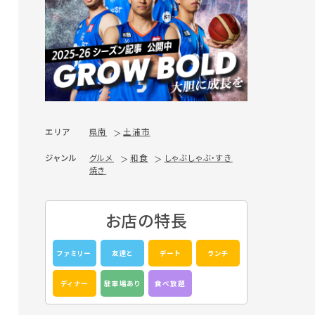
エリア
県南
土浦市
ジャンル
グルメ
和食
しゃぶしゃぶ・すき
焼き
お店の特長
ファミリー
友達と
デート
ランチ
ディナー
駐車場あり
食べ放題