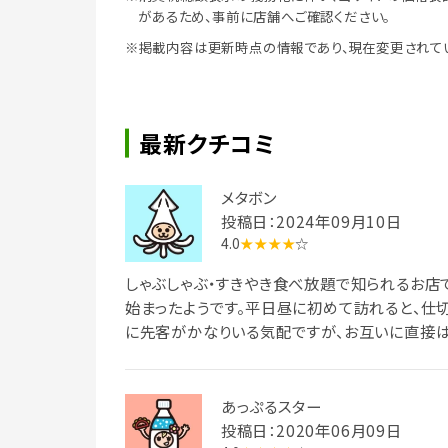
があるため、事前に店舗へご確認ください。
※掲載内容は更新時点の情報であり、現在変更されて
最新クチコミ
メタボン
投稿日：2024年09月10日
4.0
★★★★
☆
しゃぶしゃぶ・すきやき食べ放題で知られるお店で
始まったようです。平日昼に初めて訪れると、仕
に先客がかなりいる気配ですが、お互いに直接は
埋込み型のIH調理器が設置されています。ラン
すが、今回は無し)。暫くして平膳で到来。蒸籠
下ろしたものがたっぷり。良く冷えたつけ汁に刻
あっぷるスター
付けたそばを浸して啜ると、涼やかな口当たりで
投稿日：2020年06月09日