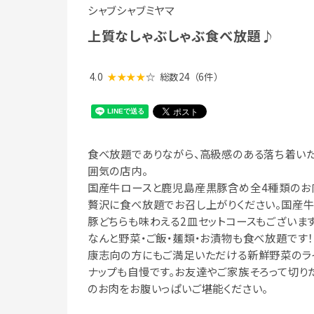
シャブシャブミヤマ
上質なしゃぶしゃぶ食べ放題♪
4.0
★★★★
☆
総数24
（6件）
食べ放題でありながら、高級感のある落ち着い
囲気の店内。
国産牛ロースと鹿児島産黒豚含め全4種類のお
贅沢に食べ放題でお召し上がりください。国産牛
豚どちらも味わえる2皿セットコースもございま
なんと野菜・ご飯・麺類・お漬物も食べ放題です！
康志向の方にもご満足いただける新鮮野菜のラ
ナップも自慢です。お友達やご家族そろって切り
のお肉をお腹いっぱいご堪能ください。