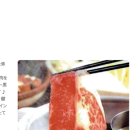
た雰
肉を
・黒
す♪
 健
イン
たて