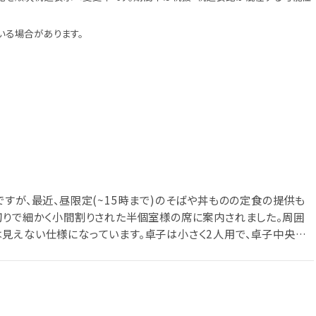
いる場合があります。
すが、最近、昼限定(~15時まで)のそばや丼ものの定食の提供も
切りで細かく小間割りされた半個室様の席に案内されました。周囲
見えない仕様になっています。卓子は小さく2人用で、卓子中央に
チ定食で「とろろせいろ蕎麦」を注文(ドリンクバー利用も勧められま
に盛られたそばは薮的な色合いの細麺で、とろろは白く滑らかに摺り
みネギを散らし、とろろを少々流し込んでから、おろしワサビを塗り
なかなか美味しい。あっという間に完食でした(残念ながら蕎麦湯