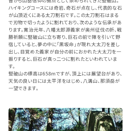
昔から山岳信仰の拠点として崇められてきた竪破山。
ハイキングコースには奇岩、奇石が点在し、代表的な石
が山頂近くにある太刀割石です。この太刀割石はまる
で刃物で切ったように割れており、次のような伝承があ
ります。寛治元年、八幡太郎源義家が奥州征伐の折、戦
勝祈願に竪破山に立ち寄り、巨石の前で陣を引いて野
宿していると、夢の中に「黒坂命」が現れ大太刀を差し
出し、目覚めた義家が自分の前におかれた大太刀を一
振りすると、巨石が真っ二つに割れたといわれていま
す。
竪破山の標高は658mですが、頂上には展望台があり、
天気の良い日には太平洋をはじめ、八溝山、那須岳が
一望できます。