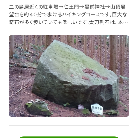
二の鳥居近くの駐車場→仁王門→黒前神社→山頂展
望台を約４０分で歩けるハイキングコースです。巨大な
奇石が多く歩いていても楽しいです。太刀割石は、本当
に気持ちいいくらい真っ二つに割れている石です。残念
ですが、山の木の伐採をしているため、神楽石や奈々久
良の滝を見ることができません。伐採終了後はどうな
るかわかりませんが、周回コースとして利用できること
を希望します。