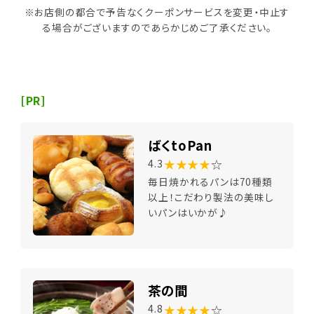
※お店側の都合で予告なくクーポンサービスを変更・中止す
る場合がございますのであらかじめご了承ください。
[PR]
ばくtoPan
★★★★
☆
4.3
毎日焼かれるパンは70種類
以上！こだわり製法の美味し
いパンはいかが♪
茶の間
★★★★
☆
4.8