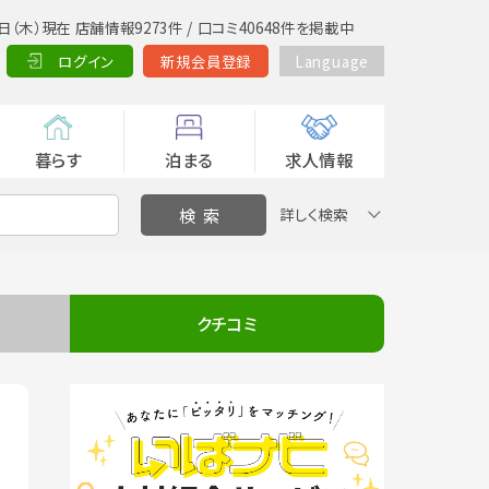
日（木）現在 店舗情報9273件 / 口コミ40648件を掲載中
ログイン
新規会員登録
Language
暮らす
泊まる
求人情報
詳しく検索
クチコミ