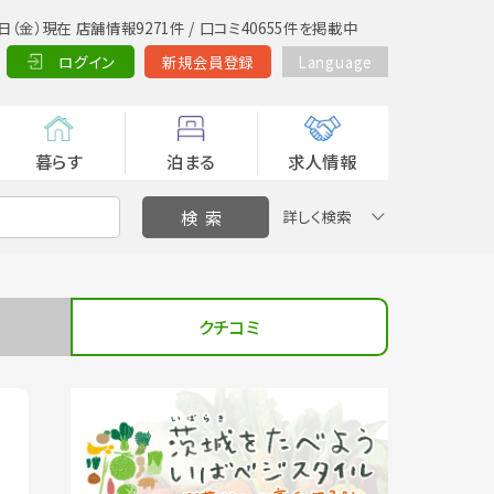
日（金）現在 店舗情報9271件 / 口コミ40655件を掲載中
ログイン
新規会員登録
Language
暮らす
泊まる
求人情報
詳しく検索
クチコミ