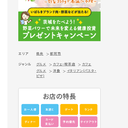
エリア
県央
那珂市
ジャンル
グルメ
カフェ・喫茶店
カフェ
グルメ
洋食
イタリアン(パスタ・
ピザ)
お店の特長
お一人様
友達と
デート
ランチ
カード
ディナー
予約優先
テイクアウト
支払い