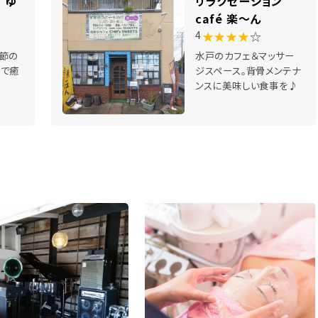
 ゆ
リラクゼーション
café 楽～ん
★★★★
☆
4
節の
水戸のカフェ＆マッサー
園で癒
ジスペース。背骨メンテナ
ンスに美味しい食事を♪