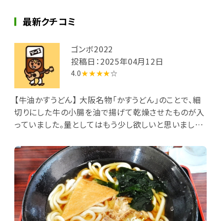
最新クチコミ
ゴンボ2022
投稿日：2025年04月12日
4.0
★★★★
☆
【牛油かすうどん】 大阪名物「かすうどん」のことで、細
切りにした牛の小腸を油で揚げて乾燥させたものが入
っていました。量としてはもう少し欲しいと思いました
が、おいしくいただきました。 ゆず果汁が付いてきて、そ
れを入れると後味がスッキリとした感じになります。
（990円…うどん３玉まで同料金）