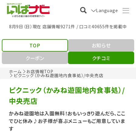
Language
8月9日（日）現在 店舗情報9271件 / 口コミ40655件を掲載中
TOP
お知らせ
クーポン
クチコミ
ホーム
お店情報TOP
ピクニック（かみね遊園地内食事処）/中央売店
ピクニック（かみね遊園地内食事処）/
中央売店
かみね遊園地は入園無料！おもいっきり遊んだら、ここ
でひと休み♪お子様が喜ぶメニューもご用意していま
す