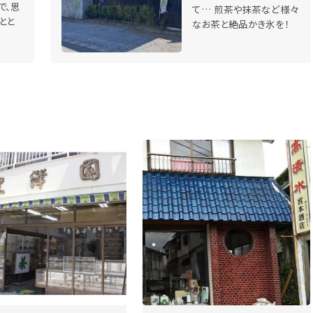
で、思
て… 煎茶や抹茶など様々
とと
なお茶と絶品かき氷を！