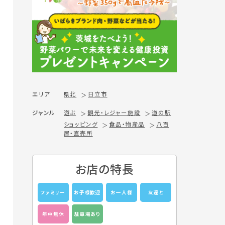
エリア
県北
日立市
ジャンル
遊ぶ
観光・レジャー施設
道の駅
ショッピング
食品・物産品
八百
屋・直売所
お店の特長
ファミリー
お子様歓迎
お一人様
友達と
年中無休
駐車場あり