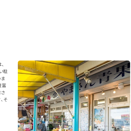
、
い駐
いま
豊富
まさ
、そ