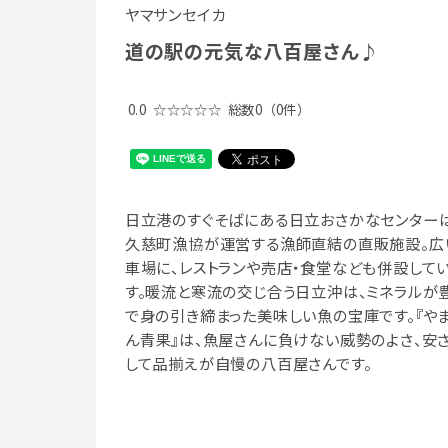
ヤマサンセイカ
道の駅の元気な八百屋さん♪
0.0
☆☆☆☆☆
総数0
（0件）
日立港のすぐそばにある日立おさかなセンターは
久慈町漁協が運営する漁師直結の直販施設。広
車場に、レストランや売店・食堂なども併設して
す。暖流と寒流の交じ合う日立沖は、ミネラルが
で身の引き締まった美味しい魚の宝庫です。『や
ん青果』は、魚屋さんに負けない威勢のよさ、安さ
して品揃えが自慢の八百屋さんです。