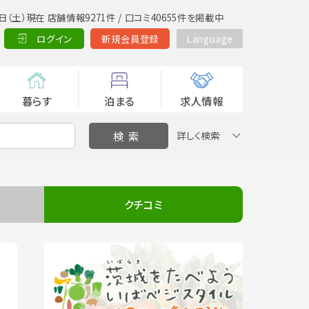
日（土）現在 店舗情報9271件 / 口コミ40655件を掲載中
ログイン
新規会員登録
Language
暮らす
泊まる
求人情報
詳しく検索
クチコミ