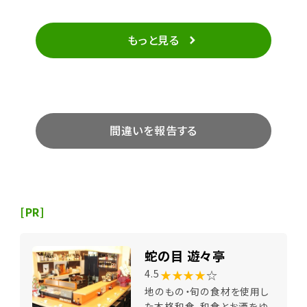
もっと見る
間違いを報告する
[PR]
蛇の目 遊々亭
★★★★
☆
4.5
地のもの・旬の食材を使用し
た本格和食。和食とお酒をゆ