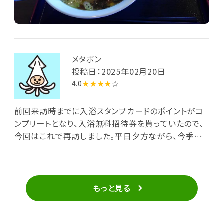
前回入浴時に貰った「七夕宝くじ」は残念ながらハズ
レ、利用スタンプ追加押印に換わりました。
メタボン
投稿日：2025年02月20日
4.0
★★★★
☆
前回来訪時までに入浴スタンプカードのポイントがコ
ンプリートとなり、入浴無料招待券を貰っていたので、
今回はこれで再訪しました。平日夕方ながら、今季一
番の冷え込みのためか、予想以上に混んでおり、駐車に
は第2駐車場を利用するほどです。高濃度炭酸泉に長く
浸かってから、露天の薬湯・変わり湯に入浴。この日の
変わり湯は「ヨーグルトの湯」で、白濁したお湯は本当
もっと見る
にヨーグルトを入れたものかと思ったら、それはあくま
でイメージとのことで、実際は保湿成分となる乳酸発
酵エキスを入れたものだとか。それはそれとして身体