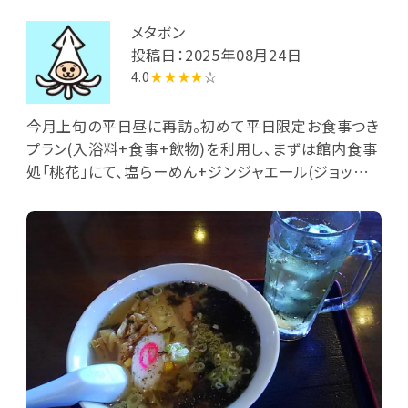
メタボン
投稿日：2025年08月24日
4.0
★★★★
☆
今月上旬の平日昼に再訪。初めて平日限定お食事つき
プラン(入浴料+食事+飲物)を利用し、まずは館内食事
処「桃花」にて、塩らーめん+ジンジャエール(ジョッキ
入り)を食しました。塩らーめんは細麺ですが、茹で時
間が長かったのか、結構柔らか気味。具材は6-7mm厚
の豚ロース叉焼1枚、ナルト1枚、岩海苔、コーン、メンマ
に刻みネギ。旨味まあまあですが、塩分が欲しい時節
なので完食完飲です。ジンジャエールで水分も十分補
給しました。食後に浴場へ移動すると、平日昼でも意外
に入浴客が多く、ぬるめで人気の高濃度炭酸泉は満
員。やむなく炎天下の野天風呂の方へ。今回の変わり
湯(薬湯)はなぜかリンゴ湯で赤っぽい色が着いてまし
たが、暑さもあってあまり長湯せずに上がりです。なお