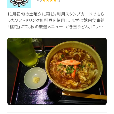
11月初旬の土曜夕に再訪。利用スタンプカードでもら
ったソフトドリンク無料券を使用し、まずは館内食事処
「桃花」にて、秋の厳選メニュー「かき玉うどん」にリアル
ゴールド(ジョッキ入り)をいただきました。うどんはほ
ぼコシのないヤワヤワ麺。熱々でとろみあるかき玉餡
がかかっており、餡の具は玉子のほか、カニカマとタマ
ネギ。刻み万能ネギが散らしてあり、別皿でおろし生姜
も付いています。かけ汁に甘みがあって、なかなかに美
味しい。食べ進めるうちに火照る口内を氷入りのリアル
ゴールドでクールダウンです。食後は浴場へ移動し、多
くの入浴客で混雑する中、野天の宝泉薬湯風呂に暫く
浸かって温まりました。