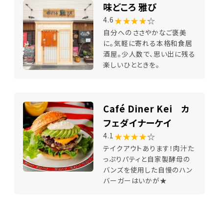
味どころ 雅び
★★★★
☆
4.6
自分へのささやかなご褒美
に。気軽に寄れる本格和食居
酒屋。少人数で、思い出に残る
楽しいひとときを。
Café Diner Kei カ
フェダイナーケイ
★★★★
☆
4.1
テイクアウトあります！肉汁た
っぷりパティと自家製酵母の
バンズを使用した自慢のハン
バーガーはいかが★