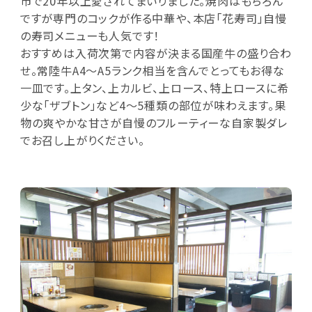
市で20年以上愛されてまいりました。焼肉はもちろん
ですが専門のコックが作る中華や、本店「花寿司」自慢
の寿司メニューも人気です！
おすすめは入荷次第で内容が決まる国産牛の盛り合わ
せ。常陸牛A4～A5ランク相当を含んでとってもお得な
一皿です。上タン、上カルビ、上ロース、特上ロースに希
少な「ザブトン」など4～5種類の部位が味わえます。果
物の爽やかな甘さが自慢のフルーティーな自家製ダレ
でお召し上がりください。