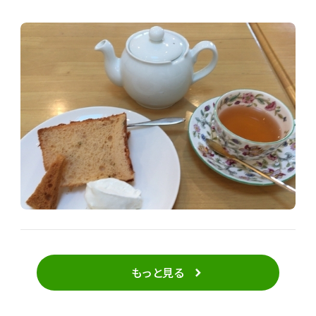
らの二種類だったので、桜を注文 紅茶の種類は選択す
るのではなく、その時に合わせてマスターがセレクトし
ているそうです。 桜に合わせて出てきたのは、アールグ
レイ アールグレイの香りと桜のシフォンの相性はばっち
りでした。 そしてシフォンケーキに添えてあるシフォン
ラスクのサクサク感とシフォンケーキのふわふわ感がと
てもいいのです。 食感、匂い、そしてアートで目の保養
とリラックス効果ばっちり♪ 紅茶はポットサービスで3
杯目まで美味しくいただけました。 紅茶は、ドイツのロ
ンネフェルトで、あとでとても高級な紅茶で滅多に飲め
ないと知りました。 とても美味しかったので、また行き
たいです。
もっと見る