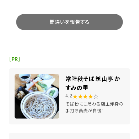
間違いを報告する
[PR]
常陸秋そば 筑山亭 か
すみの里
★★★★
☆
4.2
そば粉にこだわる店主渾身の
手打ち蕎麦が自慢！