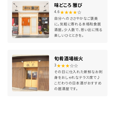
味どころ 雅び
★★★★
☆
4.6
自分へのささやかなご褒美
に。気軽に寄れる本格和食居
酒屋。少人数で、思い出に残る
楽しいひとときを。
旬肴酒場板火
★★★
☆☆
3
その日に仕入れた新鮮なお刺
身をおしゃれなテラス席で♪
こだわりの日本酒がおすすめ
の居酒屋です。