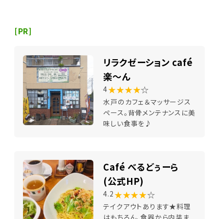
[PR]
リラクゼーション café
楽～ん
★★★★
☆
4
水戸のカフェ＆マッサージス
ペース。背骨メンテナンスに美
味しい食事を♪
Café べるどぅーら
(公式HP)
★★★★
☆
4.2
テイクアウトあります★料理
はもちろん、食器から内装ま