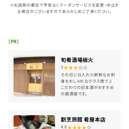
※お店側の都合で予告なくクーポンサービスを変更・中止す
る場合がございますのであらかじめご了承ください。
[PR]
旬肴酒場板火
★★★
☆☆
3
その日に仕入れた新鮮なお刺
身をおしゃれなテラス席で♪
こだわりの日本酒がおすすめ
の居酒屋です。
割烹旅館 肴屋本店
★★★★
☆
4.6