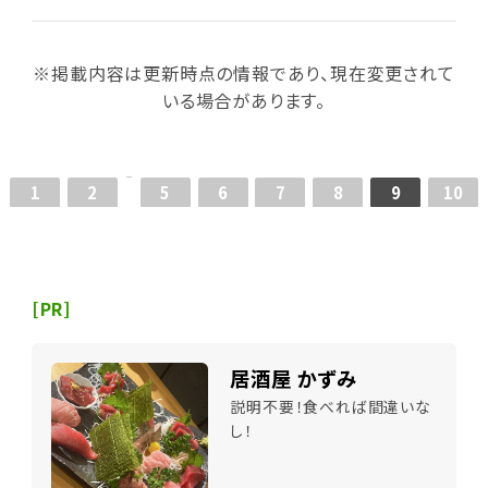
※掲載内容は更新時点の情報であり、現在変更されて
いる場合があります。
1
2
5
6
7
8
9
10
[PR]
居酒屋 かずみ
説明不要！食べれば間違いな
し！