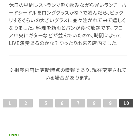
休日の昼間レストランで軽く飲みながら遅いランチ。 ハ
ードシードルをロンググラスかな？で頼んだら、ビック
リするぐらいの大きいグラスに並々注がれて来て嬉しく
なりました。 料理を頼むとパンが食べ放題です。 フロ
ア中央にギターなどが並んでいたので、時間によって
LIVE演奏あるのかな？ ゆったり出来る店内でした。
※掲載内容は更新時点の情報であり、現在変更されて
いる場合があります。
1
2
5
6
7
8
9
10
[PR]