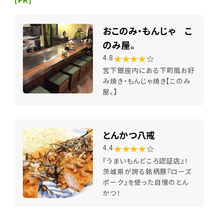
おこのみ・もんじゃ こ
のみ屋。
★★★★
☆
4.8
宮下銀座内にある下町風お好
み焼き・もんじゃ焼き【このみ
屋。】
とんかつ八戒
★★★★
☆
4.4
『うまいもんどころ認証店』！
茨城県が誇る銘柄豚『ローズ
ポーク』を使った自慢のとん
かつ！