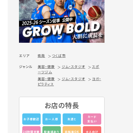
エリア
県南
つくば市
ジャンル
美容・健康
ジム・スタジオ
スポ
ーツジム
美容・健康
ジム・スタジオ
ヨガ・
ピラティス
お店の特長
カード
お子様歓迎
お一人様
友達と
支払い
24時間営業
駐車場あり
自転車OK
大人向け