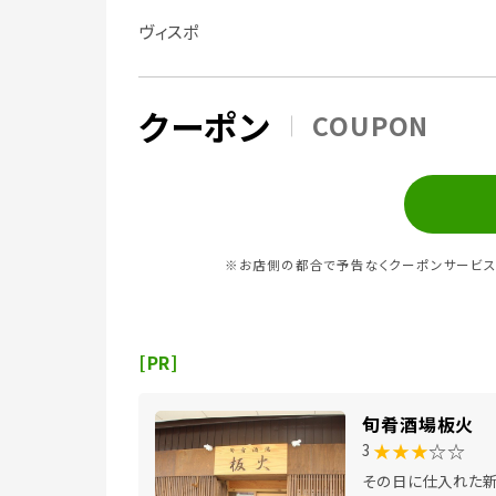
ヴィスポ
クーポン
COUPON
※お店側の都合で予告なくクーポンサービス
[PR]
旬肴酒場板火
★★★
☆☆
3
その日に仕入れた