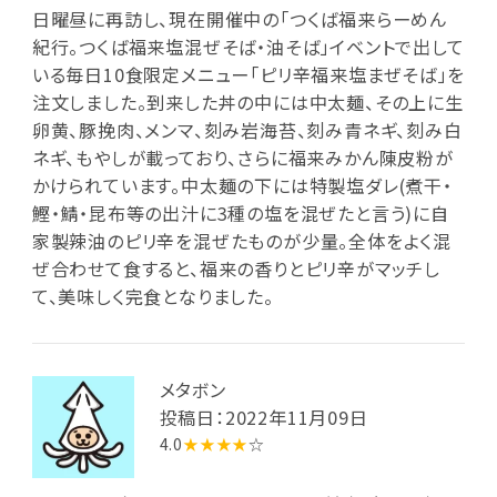
日曜昼に再訪し、現在開催中の「つくば福来らーめん
紀行。つくば福来塩混ぜそば・油そば」イベントで出して
いる毎日10食限定メニュー「ピリ辛福来塩まぜそば」を
注文しました。到来した丼の中には中太麺、その上に生
卵黄、豚挽肉、メンマ、刻み岩海苔、刻み青ネギ、刻み白
ネギ、もやしが載っており、さらに福来みかん陳皮粉が
かけられています。中太麺の下には特製塩ダレ(煮干・
鰹・鯖・昆布等の出汁に3種の塩を混ぜたと言う)に自
家製辣油のピリ辛を混ぜたものが少量。全体をよく混
ぜ合わせて食すると、福来の香りとピリ辛がマッチし
て、美味しく完食となりました。
メタボン
投稿日：2022年11月09日
4.0
★★★★
☆