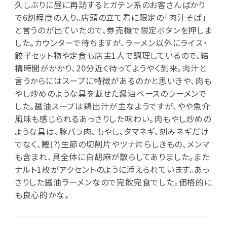
久しぶりに昼に再訪するとガテン系のお客さんばかり
で6割程度の入り。店頭の立て看に限定の「肉汁そば」
と言うのが出ていたので、券売機で限定ボタンを押しま
した。カウンターで待ちますが、ラーメン以外にライス・
餃子セット物や定食も店主1人で調理しているので、結
構時間がかかり、20分近く待ってようやく到来。肉汁と
言うからにはスープに特徴があるのかと思いきや、肉も
やし炒めのような具を載せた醤油ベースのラーメンで
した。醤油スープは鶏出汁が主なようですが、やや魚介
風味も感じられるあっさりした味わい。肉もやし炒めの
ような具は、豚バラ肉、もやし、タマネギ、刻みネギだけ
でなく、鰹(?)生節の切削片やツナ片らしきもの、メンマ
も含まれ、具全体に白胡麻が散らしてありました。また
ナルト1枚がアクセントのように添えられています。あっ
さりした醤油ラーメンなので完飲完食でした。価格的に
も良心的かな。