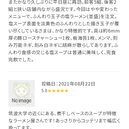
またかなり久しぶりに平日昼に再訪。前客5組、後客2
組と狭い店舗内ながら盛況です。今回はやや変わった
メニューで、ふんわり玉子の塩ラーメン(並盛)を注文。
塩スープ表面を淡黄色のふんわりとした掻き玉子が覆
い尽くしているさまは、かなり特徴的です。具は約6mm
厚の豚ロースチャーシュー1枚、板海苔1枚、メンマ、刻
み万能ネギ、刻み白ネギに胡麻が散らしてあります。ふ
んわり食感の交じる塩スープは普通に美味しく、完食
完飲でした。
投稿日：2021年08月22日
5.0
★★★★★
筑波大学の近くにある、煮干しベースのスープが特徴
なラーメン屋さんです！あっさりからコッテリまで幅広く
扱ってます。