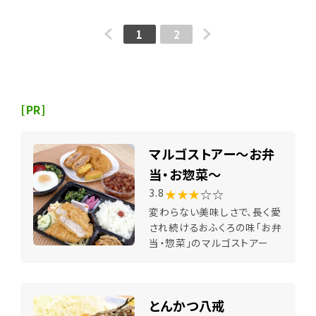
1
2
[PR]
マルゴストアー～お弁
当・お惣菜～
★★★
☆☆
3.8
変わらない美味しさで、長く愛
され続けるおふくろの味「お弁
当・惣菜」のマルゴストアー
とんかつ八戒