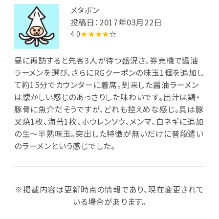
メタボン
投稿日：2017年03月22日
4.0
★★★★
☆
昼に再訪すると先客3人が待つ盛況さ。券売機で醤油
ラーメンを選び、さらにRGクーポンの味玉1個を追加し
て約15分でカウンターに着席。到来した醤油ラーメン
は懐かしい感じのあっさりした味わいです。出汁は鶏・
豚骨に魚介だそうですが、どれも控えめな感じ。具は豚
叉焼1枚、海苔1枚、ホウレンソウ、メンマ、白ネギに追加
の生～半熟味玉。突出した特徴が無いだけに普段遣い
のラーメンという感じでした。
※掲載内容は更新時点の情報であり、現在変更されて
いる場合があります。