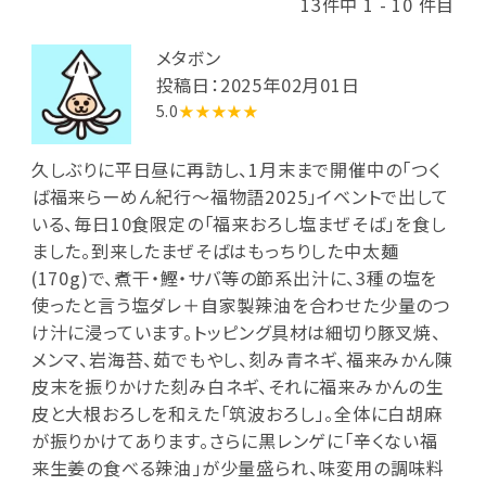
13件中 1 - 10 件目
メタボン
投稿日：2025年02月01日
5.0
★★★★★
久しぶりに平日昼に再訪し、1月末まで開催中の「つく
ば福来らーめん紀行～福物語2025」イベントで出して
いる、毎日10食限定の「福来おろし塩まぜそば」を食し
ました。到来したまぜそばはもっちりした中太麺
(170g)で、煮干・鰹・サバ等の節系出汁に、3種の塩を
使ったと言う塩ダレ＋自家製辣油を合わせた少量のつ
け汁に浸っています。トッピング具材は細切り豚叉焼、
メンマ、岩海苔、茹でもやし、刻み青ネギ、福来みかん陳
皮末を振りかけた刻み白ネギ、それに福来みかんの生
皮と大根おろしを和えた「筑波おろし」。全体に白胡麻
が振りかけてあります。さらに黒レンゲに「辛くない福
来生姜の食べる辣油」が少量盛られ、味変用の調味料