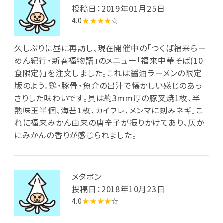
投稿日：2019年01月25日
4.0
★★★★
☆
久しぶりに昼に再訪し、現在開催中の「つくば福来らー
めん紀行・新春福物語」のメニュー「福来中華そば(10
食限定)」を注文しました。これは醤油ラーメンの限定
版のよう。鶏・豚骨・魚介の出汁で懐かしい感じのあっ
さりした味わいです。具は約3mm厚の豚叉焼1枚、半
熟味玉半個、海苔1枚、カイワレ、メンマに刻みネギ。こ
れに福来みかん由来の唐辛子が振りかけてあり、仄か
にみかんの香りが感じられました。
メタボン
投稿日：2018年10月23日
4.0
★★★★
☆