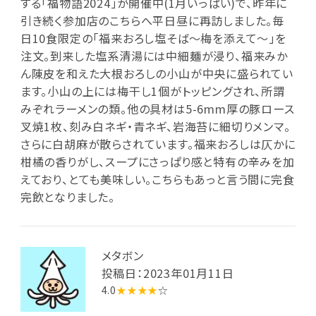
する「福物語2024」が開催中(1月いっぱい)で、昨年に
引き続く参加店のこちらへ平日昼に再訪しました。毎
日10食限定の「福来おろし塩そば～梅を添えて～」を
注文。到来した塩系清湯には中細麺が浸り、福来みか
ん陳皮を和えた大根おろしの小山が中央に盛られてい
ます。小山の上には梅干し1個がトッピングされ、所謂
みぞれラーメンの類。他の具材は5-6mm厚の豚ロース
叉焼1枚、刻み白ネギ・青ネギ、岩海苔に細切りメンマ。
さらに白胡麻が散らされています。福来おろしは仄かに
柑橘の香りがし、スープにさっぱり感と特有の辛みを加
えており、とても美味しい。こちらもあっと言う間に完食
完飲となりました。
メタボン
投稿日：2023年01月11日
4.0
★★★★
☆