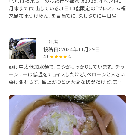
「つくば福来らーめん紀行～福物語2025」イベント(1
月末まで)で出している、1日10食限定の「プレミアム福
来昆布水つけめん」を目当てに、久しぶりに平日昼に
再訪しました。しかし残念ながら本日売切とのことで、
福来の入らない「プレミアム昆布水つけめん」のみが提
供可能とか。これも8月限定のメニューだったはずです
一升庵
が、私にはいずれにしろ初物なので即決でこれを注文
投稿日：2024年11月29日
しました。前客5人が店内の待合席で待つほどの盛況
4.0
★★★★
☆
さ。暫くしてカウンター席へ案内されます。つけ汁は塩
麺は中太低加水麺で、コシがしっかりしています。 チャ
味を選び、併せてクーポンによりチャーシューも追加。
ーシューは低温をチョイスしたけど、ベローンと大きい
今回も約1cm厚の直火焼き燻製チャーシューと約
姿は変わらず。 値上がりとか大変な状況だけど、美味
3mm厚の炭火焼チャーシューを選びました。到来した
しく提供頂けるお店には感謝ですね。
麺丼には平打ち中太ストレート麺が盛られ、少量のとろ
みある昆布水に浸っています。麺上の具材は2種のチャ
ーシューと岩海苔。つけ汁丼には名古屋コーチンから
出汁を取ったという黄金色の塩清湯。刻みネギと薄切
り茹で豚肉が浸っています。さらにワサビ塩・トリュフ
塩・柚子皮・鰹節キャラメリゼが少しずつ並べられた別