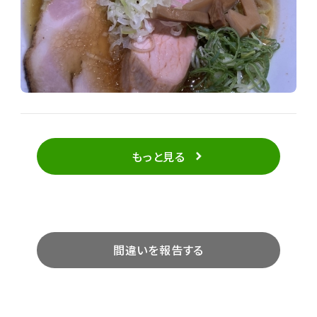
皿も添えられ、これらは味変用の調味料だとか。麺をつ
け汁に漬けて啜ると、鶏と昆布水の旨みが混然として
実に美味しい。また炭火焼チャーシューは柔らか、直火
焼き燻製チャーシューは燻製特有の香りも良く、食べ
応えもあってかなり満足です。途中、味変用の塩等を加
えて味変も愉しみ、最後は昆布水でつけ汁を薄め、完
食完飲となりました。
もっと見る
間違いを報告する