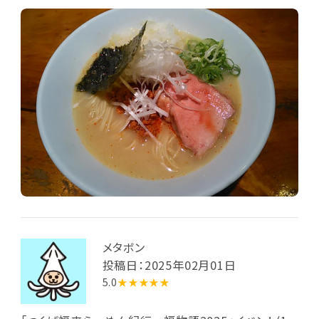
シュー」を選びました。到来した丼の中では、中細麺上
に載る約1cm厚の分厚くレア気味なチャーシューが目
立ちます。他の具は肉辛味噌、刻みタマネギ、白髪ネギ、
刻み青ネギに板海苔1枚。肉辛味噌から流れ出た赤い
辣油の油滴が、濃厚でクリーミーな熱い白湯上に散ら
ばっています。食べ応えあるチャーシューとピリ辛でコ
クのある白湯の味わいが格別。大盛ながらあっという
間に完食となりました。
メタボン
投稿日：2025年02月01日
5.0
★★★★★