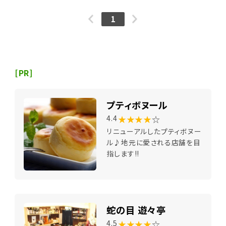
1
[PR]
プティボヌール
★★★★
☆
4.4
リニューアルしたプティボヌー
ル♪地元に愛される店舗を目
指します!!
蛇の目 遊々亭
★★★★
☆
4.5