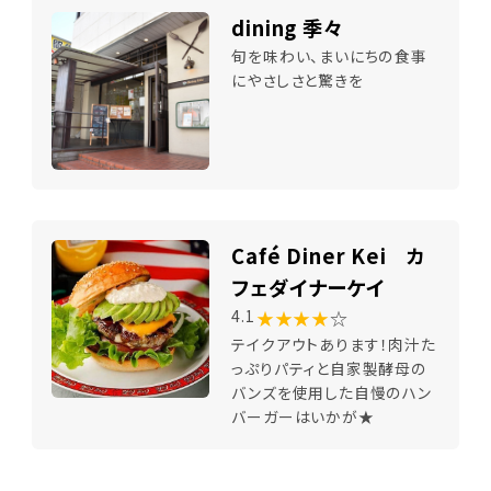
dining 季々
旬を味わい、まいにちの食事
にやさしさと驚きを
Café Diner Kei カ
フェダイナーケイ
★★★★
☆
4.1
テイクアウトあります！肉汁た
っぷりパティと自家製酵母の
バンズを使用した自慢のハン
バーガーはいかが★