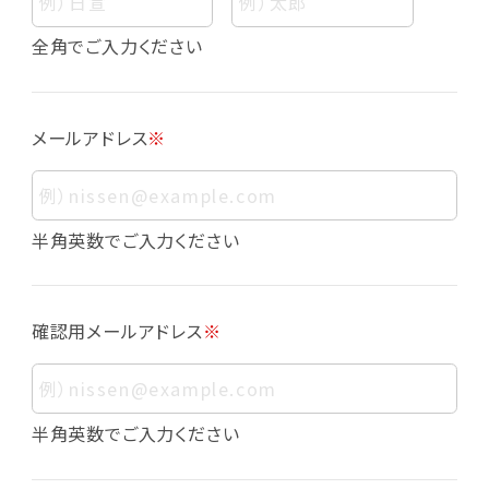
個人情報
個人情報とは、お客様個人に関する情報であっ
全角でご入力ください
て、当該情報を構成する氏名、住所、電話番号、
メールアドレス、生年月日、写真その他の記述等
により、お客様個人を特定できるものをいいま
メールアドレス
※
す。また、その情報のみでは識別できない場合で
も、他の情報と容易に照合することで、結果的に
お客様個人を識別できるものも個人情報に含ま
れます。
半角英数でご入力ください
個人情報の利用目的について
本サービスにおける個人情報の利用目的は以
確認用メールアドレス
※
下の通りであり、これらの目的達成の範囲を超
えてお客様の個人情報を利用することはありま
せん。
・会員登録者の個人認証
半角英数でご入力ください
・会員ポイントプログラムの運営
・各種お申込みや、お問い合わせへの対応