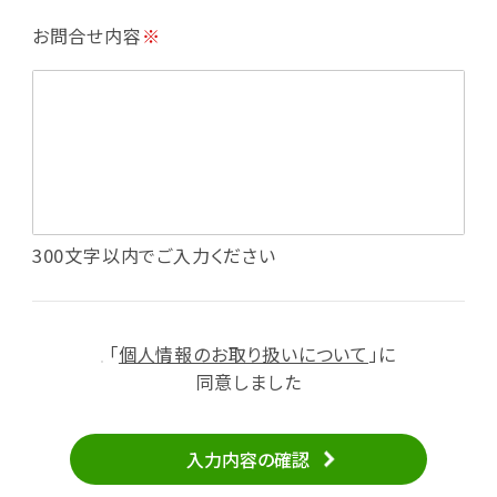
・利用規約等で禁じている不正行為等の確認
お問合せ内容
※
・メールマガジンの配信
・本サービスに関する規約等の変更の通知
・本サービスの改善、新サービスの開発等に役立
てるため
（1）いばナビ会員登録
・会員登録者の個人認証、本人確認
・会員ポイントプログラムの運営
・投稿したクチコミ情報、写真の本サービスへの
300文字以内でご入力ください
掲載
・メールマガジン、お知らせ、広告等の配信
・本サービスに関する規約等の変更の通知
「
個人情報のお取り扱いについて
」に
（2）ユーザーからのお問い合わせへの対応
同意しました
・ユーザーからのご意見、情報提供、お問い合わ
せの内容確認、返答
入力内容の確認
・当サービスの品質改善