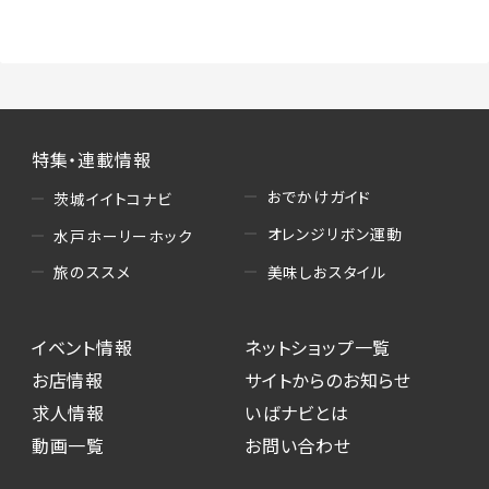
（3）情報掲載・広告に関するお問い合わせへの
対応
・お問い合わせに関する返答、及び当社の各種サ
ービスのご提案、情報提供、広告配信
（4）キャンペーンのお申込み
特集・連載情報
・読者プレゼント、アンケート等、当サービスが実
施するキャンペーンの抽選、当選者への連絡及
おでかけガイド
茨城イイトコナビ
び発送 ・ユーザーの趣向や属性情報等の分析
オレンジリボン運動
水戸ホーリーホック
（5）広告主への問い合わせ・応募等への対応
美味しおスタイル
旅のススメ
・本サービスを通じて広告主に送信したお問い
合わせの内容確認、返答
イベント情報
ネットショップ一覧
・本サービスを通じて求人広告に応募した際の
選考に関する連絡
お店情報
サイトからのお知らせ
・本サービスを通じて店舗への来店予約を登録
求人情報
いばナビとは
した際の内容確認、返答
動画一覧
お問い合わせ