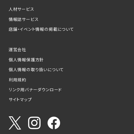
個人情報提供の任意性について
本サービスが収集する個人情報は、ご本人の意
人材サービス
思により任意でご提供いただくものですが、各サ
情報誌サービス
ービスの実施にあたりそれぞれ必要となる項目
店舗・イベント情報の掲載について
を入力いただかない場合は、各々のサービスを
ご利用できない場合があります。
運営会社
個人情報の第三者への提供について
個人情報保護方針
当社は、以下の提供先に対して個人情報を提供
します。
個人情報の取り扱いについて
利用規約
(1)お客様が求人応募フォームより個人情報を
送信した事業主（広告主）への提供
リンク用バナーダウンロード
・提供の目的
サイトマップ
お客様が求職活動・応募等を行った企業による
お客様に対する採用・選考活動およびそれに伴
うやりとり・情報提供（採否・合否の検討を含み
ます）
・提供する個人情報の項目