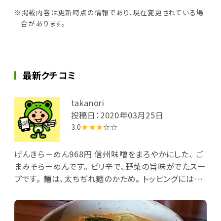
※掲載内容は更新時点の情報であり、現在変更されている場
合があります。
最新クチコミ
takanori
投稿日：2020年03月25日
3.0
★★★
☆☆
げんきらーめん968円 信州味噌をまろやかにした、 ご
まみそらーめんです。 ピリ辛で、野菜の旨味がでたスー
プです。 麺は、太ちぢれ麺のかため。 トッピングには、辛
味のついたネギ。 モヤシなどの野菜が大量。 チャーシ
ューがとろとろ。