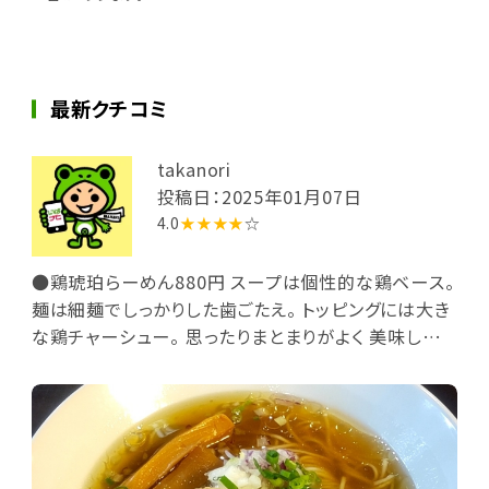
最新クチコミ
takanori
投稿日：2025年01月07日
4.0
★★★★
☆
●鶏琥珀らーめん880円 スープは個性的な鶏ベース。
麺は細麺でしっかりした歯ごたえ。 トッピングには大き
な鶏チャーシュー。 思ったりまとまりがよく 美味しいら
ーめんでした。 中旬より店舗を改装するようです。