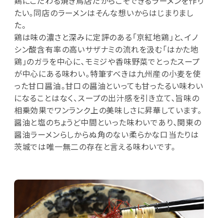
鶏にこだわる焼き鳥店だからこそできるラーメンを作り
たい。同店のラーメンはそんな想いからはじまりまし
た。
鶏は味の濃さと深みに定評のある「京紅地鶏」と、イノ
シン酸含有率の高いサザナミの流れを汲む「はかた地
鶏」のガラを中心に、モミジや香味野菜でとったスープ
が中心にある味わい。特筆すべきは九州産の小麦を使
った甘口醤油。甘口の醤油といっても甘ったるい味わい
になることはなく、スープの出汁感を引き立て、旨味の
相乗効果でワンランク上の美味しさに昇華しています。
醤油と塩のちょうど中間といった味わいであり、関東の
醤油ラーメンらしからぬ角のない柔らかな口当たりは
茨城では唯一無二の存在と言える味わいです。