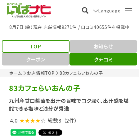
Language
8月7日（金）現在 店舗情報9271件 / 口コミ40655件を掲載中
TOP
お知らせ
クーポン
クチコミ
ホーム
お店情報TOP
83カフェらいおんの子
83カフェらいおんの子
九州産甘口醤油を出汁の旨味でコク深く、出汁感を堪
能できる塩味と油分が秀逸
4.0
★★★★
☆
総数8
（2件）