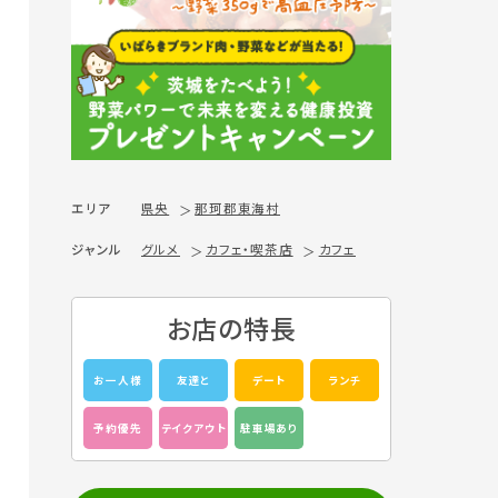
エリア
県央
那珂郡東海村
ジャンル
グルメ
カフェ・喫茶店
カフェ
お店の特長
お一人様
友達と
デート
ランチ
予約優先
テイクアウト
駐車場あり