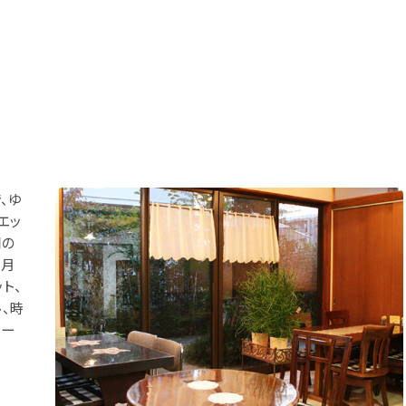
、ゆ
エッ
調の
は月
ト、
、時
ワー