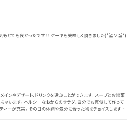
囲気もとても良かったです！！ ケーキも美味しく頂きました(*≧∀≦*)
はメインやデザート、ドリンクを選ぶことができます。 スープとお惣菜
しちゃいます。 ヘルシーなおからのサラダ、自分でも真似して作って
ブティーが充実。 その日の体調や気分に合った物をチョイスします。
入りの隠れ家カフェです♪