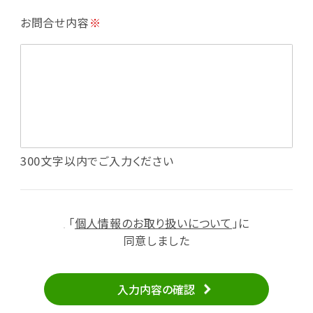
・利用規約等で禁じている不正行為等の確認
お問合せ内容
※
・メールマガジンの配信
・本サービスに関する規約等の変更の通知
・本サービスの改善、新サービスの開発等に役立
てるため
（1）いばナビ会員登録
・会員登録者の個人認証、本人確認
・会員ポイントプログラムの運営
・投稿したクチコミ情報、写真の本サービスへの
300文字以内でご入力ください
掲載
・メールマガジン、お知らせ、広告等の配信
・本サービスに関する規約等の変更の通知
「
個人情報のお取り扱いについて
」に
（2）ユーザーからのお問い合わせへの対応
同意しました
・ユーザーからのご意見、情報提供、お問い合わ
せの内容確認、返答
入力内容の確認
・当サービスの品質改善