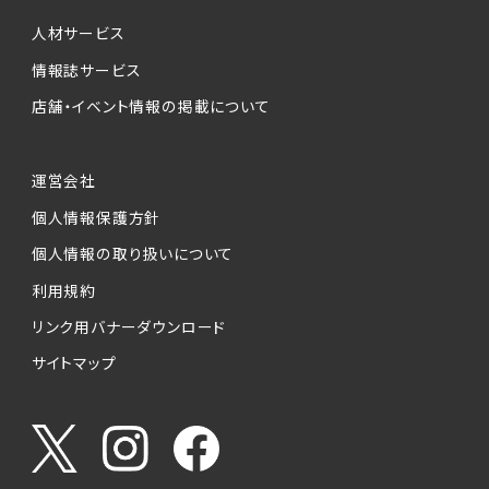
個人情報提供の任意性について
本サービスが収集する個人情報は、ご本人の意
人材サービス
思により任意でご提供いただくものですが、各サ
情報誌サービス
ービスの実施にあたりそれぞれ必要となる項目
店舗・イベント情報の掲載について
を入力いただかない場合は、各々のサービスを
ご利用できない場合があります。
運営会社
個人情報の第三者への提供について
個人情報保護方針
当社は、以下の提供先に対して個人情報を提供
します。
個人情報の取り扱いについて
利用規約
(1)お客様が求人応募フォームより個人情報を
送信した事業主（広告主）への提供
リンク用バナーダウンロード
・提供の目的
サイトマップ
お客様が求職活動・応募等を行った企業による
お客様に対する採用・選考活動およびそれに伴
うやりとり・情報提供（採否・合否の検討を含み
ます）
・提供する個人情報の項目