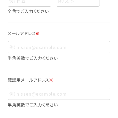
個人情報
個人情報とは、お客様個人に関する情報であっ
全角でご入力ください
て、当該情報を構成する氏名、住所、電話番号、
メールアドレス、生年月日、写真その他の記述等
により、お客様個人を特定できるものをいいま
メールアドレス
※
す。また、その情報のみでは識別できない場合で
も、他の情報と容易に照合することで、結果的に
お客様個人を識別できるものも個人情報に含ま
れます。
半角英数でご入力ください
個人情報の利用目的について
本サービスにおける個人情報の利用目的は以
確認用メールアドレス
※
下の通りであり、これらの目的達成の範囲を超
えてお客様の個人情報を利用することはありま
せん。
・会員登録者の個人認証
半角英数でご入力ください
・会員ポイントプログラムの運営
・各種お申込みや、お問い合わせへの対応