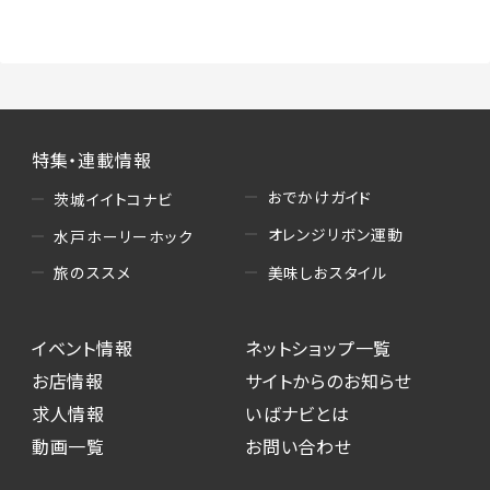
（3）情報掲載・広告に関するお問い合わせへの
対応
・お問い合わせに関する返答、及び当社の各種サ
ービスのご提案、情報提供、広告配信
（4）キャンペーンのお申込み
特集・連載情報
・読者プレゼント、アンケート等、当サービスが実
施するキャンペーンの抽選、当選者への連絡及
おでかけガイド
茨城イイトコナビ
び発送 ・ユーザーの趣向や属性情報等の分析
オレンジリボン運動
水戸ホーリーホック
（5）広告主への問い合わせ・応募等への対応
美味しおスタイル
旅のススメ
・本サービスを通じて広告主に送信したお問い
合わせの内容確認、返答
イベント情報
ネットショップ一覧
・本サービスを通じて求人広告に応募した際の
選考に関する連絡
お店情報
サイトからのお知らせ
・本サービスを通じて店舗への来店予約を登録
求人情報
いばナビとは
した際の内容確認、返答
動画一覧
お問い合わせ