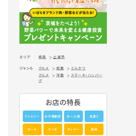
エリア
県南
土浦市
ジャンル
グルメ
和食
とんかつ
グルメ
洋食
ステーキ・ハンバー
グ
お店の特長
ファミリー
お子様歓迎
お一人様
友達と
デート
ランチ
ディナー
接待