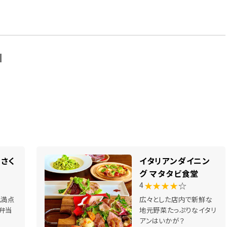
N
さく
イタリアンダイニン
グ マタタビ食堂
★★★★
☆
4
ム満点
広々とした店内で新鮮な
弁当
地元野菜たっぷりなイタリ
アンはいかが？