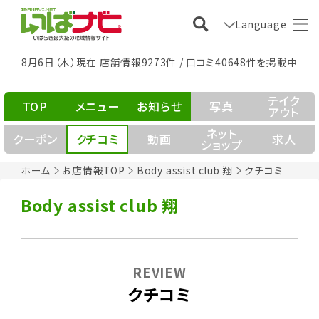
Language
8月6日（木）現在 店舗情報9273件 / 口コミ40648件を掲載中
テイク
TOP
メニュー
お知らせ
写真
アウト
ネット
クーポン
クチコミ
動画
求人
ショップ
ホーム
お店情報TOP
Body assist club 翔
クチコミ
Body assist club 翔
REVIEW
クチコミ