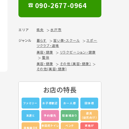
090-2677-0964
エリア
県央
水戸市
ジャンル
暮らす
習い事・スクール
スポー
ツクラブ・道場
美容・健康
リラクゼーション・健康
整体
美容・健康
その他（美容・健康）
その他(美容・健康)
お店の特長
ファミリー
お子様歓迎
お一人様
団体様
遊具
友達と
予約優先
駐車場あり
（幼児向け）
多目的トイレ
ベンチ
資格が
自転車OK