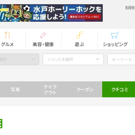
8月9
グルメ
美容・健康
遊ぶ
ショッピング
選択
ジャンルを選択
テイク
写真
クーポン
クチコミ
アウト
翔