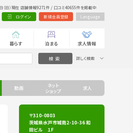
日（日）現在 店舗情報9271件 / 口コミ40655件を掲載中
ログイン
新規会員登録
Language
暮らす
泊まる
求人情報
詳しく検索
ネット
動画
求人
ショップ
〒310-0803
茨城県水戸市城南2-10-36 和
田ビル １F